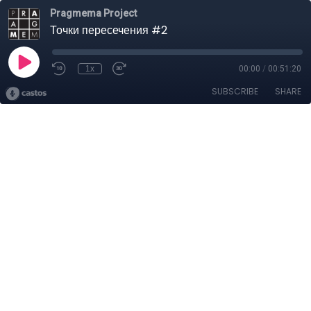
Pragmema Project
Точки пересечения #2
1x
00:00
/
00:51:20
SUBSCRIBE
SHARE